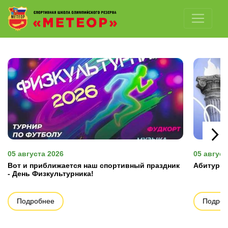
Отключить картинки
05 августа 2026
05 август
Вот и приближается наш спортивный праздник
Абитурие
- День Физкультурника!
Подробнее
Подроб