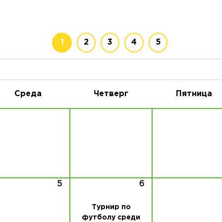
1
2
3
4
5
Среда
Четверг
Пятница
5
6
Турнир по
футболу среди