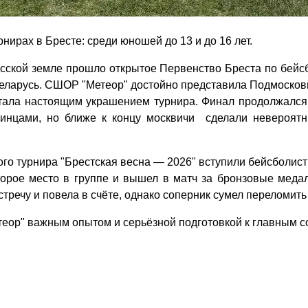
нирах в Бресте: среди юношей до 13 и до 16 лет.
усской земле прошло открытое Первенство Бреста по бейсб
Беларусь. СШОР "Метеор" достойно представила Подмосков
ала настоящим украшением турнира. Финал продолжался 7
инцами, но ближе к концу москвичи сделали невероятн
ого турнира "Брестская весна — 2026" вступили бейсболис
торое место в группе и вышел в матч за бронзовые меда
речу и повела в счёте, однако соперник сумел переломить х
еор" важным опытом и серьёзной подготовкой к главным с