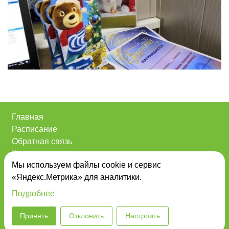
Главная
Расписание
Обратная связь
Контакты
Мы используем файлы cookie и сервис
О нас
«Яндекс.Метрика» для аналитики.
Анонсы
Powered by
PRproject
Подробнее
Политика конфиденциальности
|
Согласие на
Принять
Отклонить
Настроить
обработку персональных данных