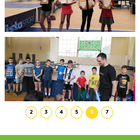
2
3
4
5
6
7