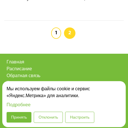
1
2
Главная
Расписание
Обратная связь
Контакты
Мы используем файлы cookie и сервис
О нас
«Яндекс.Метрика» для аналитики.
Анонсы
Powered by
PRproject
Подробнее
Политика конфиденциальности
|
Согласие на
Принять
Отклонить
Настроить
обработку персональных данных