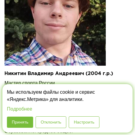
Никитин Владимир Андреевич (2004 г.р.)
Мастер спорта России.
Мы используем файлы cookie и сервис
Дисциплина: плавание (адаптивный спорт).
«Яндекс.Метрика» для аналитики.
С 2019 года личным тренером является Холоимов А.Ю.
Подробнее
Воспитанник МБУ ДО "СШОР "Метеор".
Принять
Отклонить
Настроить
Образование: среднее общее.